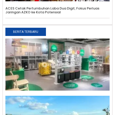
ACES Cetak Pertumbuhan Laba Dua Digit, Fokus Perluas
Jaringan AZKO ke Kota Potensial
BERITA TERBARU
S
J
T
9
p
I
M
M
P
d
A
0
S
L
B
U
E