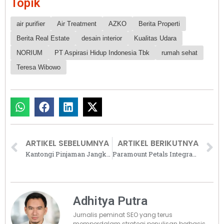
Topik
air purifier
Air Treatment
AZKO
Berita Properti
Berita Real Estate
desain interior
Kualitas Udara
NORIUM
PT Aspirasi Hidup Indonesia Tbk
rumah sehat
Teresa Wibowo
ARTIKEL SEBELUMNYA
ARTIKEL BERIKUTNYA
Kantongi Pinjaman Jangka Panjang dari Bank Mandiri, Jababeka Refinancing Utang USD185 Juta
Paramount Petals Integrasikan Ruang Terbuka Hijau (RTH) dalam Konsep Hunian Modern Berkelanjutan
Adhitya Putra
Jurnalis peminat SEO yang terus
memperdalam strategi penulisan berbasis