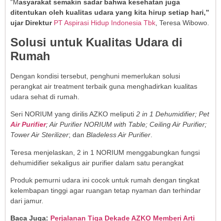
“M
asyarakat semakin sadar bahwa kesehatan juga
ditentukan oleh kualitas udara yang kita hirup setiap hari,”
ujar Direktur
PT Aspirasi Hidup Indonesia Tbk
, Teresa Wibowo.
Solusi untuk Kualitas Udara di
Rumah
Dengan kondisi tersebut, penghuni memerlukan solusi
perangkat air treatment terbaik guna menghadirkan kualitas
udara sehat di rumah.
Seri NORIUM yang dirilis AZKO meliputi
2 in 1 Dehumidifier; Pet
Air Purifier
; Air Purifier NORIUM with Table; Ceiling Air Purifier;
Tower Air Sterilizer
; dan
Bladeless Air Purifier
.
Teresa menjelaskan, 2 in 1 NORIUM menggabungkan fungsi
dehumidifier sekaligus air purifier dalam satu perangkat
Produk pemurni udara ini cocok untuk rumah dengan tingkat
kelembapan tinggi agar ruangan tetap nyaman dan terhindar
dari jamur.
Baca Juga:
Perjalanan Tiga Dekade AZKO Memberi Arti