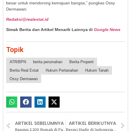
besar untuk mendorong kemajuan bangsa,” pungkas Ossy
Dermawan.
Redaksi@realestat.id
Simak Berita dan Artikel Menarik Lainnya di
Google News
Topik
ATR/BPN
berita perumahan
Berita Properti
Berita Real Estat
Hukum Pertanahan
Hukum Tanah
Ossy Dermawan
ARTIKEL SEBELUMNYA
ARTIKEL BERIKUTNYA
Bangun 2.200 Rumah di Papua Pegunungan, Menteri PKP: Harus Cepat dan Komprehensif
Resmi Hadir di Indonesia, AC Comfee Gusto Tawarkan Desain Elegan dan Fitur Canggih