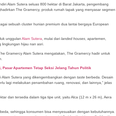
diri Alam Sutera seluas 800 hektar di Barat Jakarta, pengembang
hadirkan The Gramercy, produk rumah tapak yang menyasar segmen
agai sebuah cluster hunian premium dua lantai bergaya European
oduk unggulan
Alam Sutera
, mulai dari
landed houses
, apartemen,
lingkungan hijau nan asri.
he Gramercy Alam Sutera mengatakan, The Gramercy hadir untuk
m.
Pasar Apartemen Tetap Seksi Jelang Tahun Politik
u di Alam Sutera yang dikengembangkan dengan
taste
berbeda. Desain
rlu lagi melakukan penambahan ruang, renovasi, dan lainnya,” jelas
ar dan tersedia dalam tiga tipe unit, yaitu Alca (12 m x 26 m), Aera
g berbeda, sehingga konsumen bisa menyesuaikan dengan kebutuhannya.