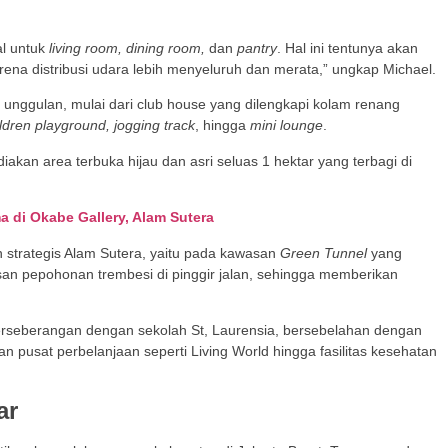
al untuk
living room, dining room,
dan
pantry
. Hal ini tentunya akan
na distribusi udara lebih menyeluruh dan merata,” ungkap Michael.
 unggulan, mulai dari club house yang dilengkapi kolam renang
ildren playground, jogging track
, hingga
mini lounge
.
kan area terbuka hijau dan asri seluas 1 hektar yang terbagi di
 di Okabe Gallery, Alam Sutera
 strategis Alam Sutera, yaitu pada kawasan
Green Tunnel
yang
san pepohonan trembesi di pinggir jalan, sehingga memberikan
erseberangan dengan sekolah St, Laurensia, bersebelahan dengan
 pusat perbelanjaan seperti Living World hingga fasilitas kesehatan
ar