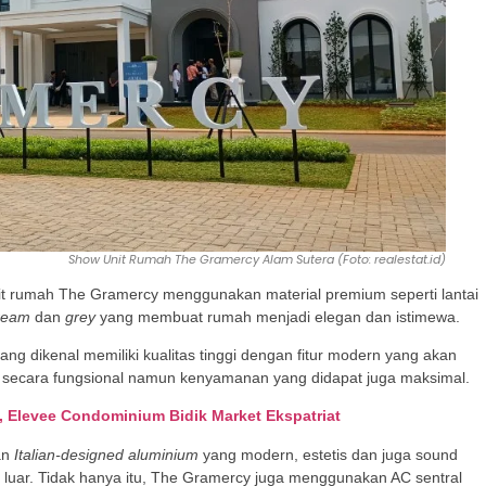
Show Unit Rumah The Gramercy Alam Sutera (Foto: realestat.id)
 rumah The Gramercy menggunakan material premium seperti lantai
ream
dan
grey
yang membuat rumah menjadi elegan dan istimewa.
g dikenal memiliki kualitas tinggi dengan fitur modern yang akan
 secara fungsional namun kenyamanan yang didapat juga maksimal.
 Elevee Condominium Bidik Market Ekspatriat
an
Italian-designed aluminium
yang modern, estetis dan juga sound
 luar. Tidak hanya itu, The Gramercy juga menggunakan AC sentral