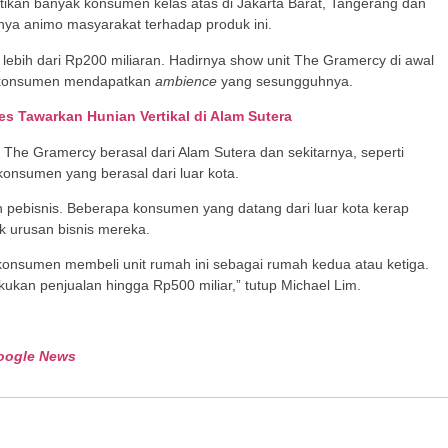
ikan banyak konsumen kelas atas di Jakarta Barat, Tangerang dan
ginya animo masyarakat terhadap produk ini.
 lebih dari Rp200 miliaran. Hadirnya show unit The Gramercy di awal
 konsumen mendapatkan
ambience
yang sesungguhnya.
es Tawarkan Hunian Vertikal di Alam Sutera
e Gramercy berasal dari Alam Sutera dan sekitarnya, seperti
onsumen yang berasal dari luar kota.
h pebisnis. Beberapa konsumen yang datang dari luar kota kerap
k urusan bisnis mereka.
 konsumen membeli unit rumah ini sebagai rumah kedua atau ketiga.
kukan penjualan hingga Rp500 miliar,” tutup Michael Lim.
oogle News