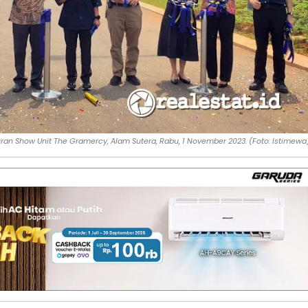
ran Show Unit The Gramercy, Alam Sutera, Rabu, 1 November 2023. (Foto: Istimewa