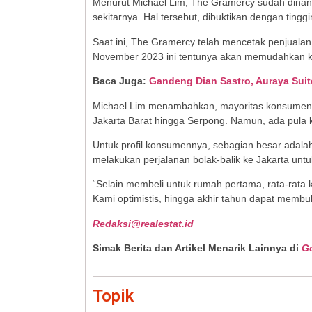
Menurut Michael Lim, The Gramercy sudah dinant
sekitarnya. Hal tersebut, dibuktikan dengan ting
Saat ini, The Gramercy telah mencetak penjualan
November 2023 ini tentunya akan memudahkan
Baca Juga:
Gandeng Dian Sastro, Auraya Suit
Michael Lim menambahkan, mayoritas konsumen Th
Jakarta Barat hingga Serpong. Namun, ada pula k
Untuk profil konsumennya, sebagian besar adala
melakukan perjalanan bolak-balik ke Jakarta untu
“Selain membeli untuk rumah pertama, rata-rata
Kami optimistis, hingga akhir tahun dapat membu
Redaksi@realestat.id
Simak Berita dan Artikel Menarik Lainnya di
G
Topik