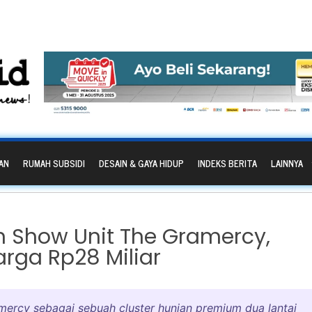
AN
RUMAH SUBSIDI
DESAIN & GAYA HIDUP
INDEKS BERITA
LAINNYA
n Show Unit The Gramercy,
rga Rp28 Miliar
rcy sebagai sebuah cluster hunian premium dua lantai