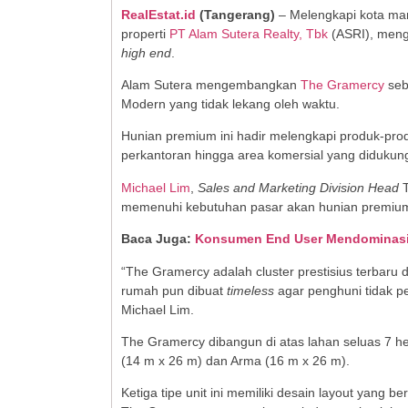
RealEstat.id
(Tangerang)
– Melengkapi kota man
properti
PT Alam Sutera Realty, Tbk
(ASRI), meng
high end
.
Alam Sutera mengembangkan
The Gramercy
seb
Modern yang tidak lekang oleh waktu.
Hunian premium ini hadir melengkapi produk-pr
perkantoran hingga area komersial yang didukung 
Michael Lim
,
Sales and Marketing Division Head
T
memenuhi kebutuhan pasar akan hunian premiu
Baca Juga:
Konsumen End User Mendominasi, 
“The Gramercy adalah cluster prestisius terbar
rumah pun dibuat
timeless
agar penghuni tidak pe
Michael Lim.
The Gramercy dibangun di atas lahan seluas 7 hekt
(14 m x 26 m) dan Arma (16 m x 26 m).
Ketiga tipe unit ini memiliki desain layout yan