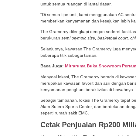
untuk semua ruangan di lantai dasar.
“Di semua tipe unit, kami menggunakan AC sentr
memberikan kenyamanan dan kesejukan lebih kare
The Gramercy dilengkapi dengan sederet fasilitas
berukuran
semi olympic size, basketball court, ch
Selanjutnya, kawasan The Gramercy juga menyedia
beberapa titik sebagai taman.
Baca Juga:
Mitraruma Buka Showroom Pertama
Menyoal lokasi, The Gramercy berada di kawasan
merupakan kawasan favorit dan asri dengan bari
kenyamanan penghuni beraktivitas di bawahnya.
Sebagai tambahan, lokasi The Gramercy tepat b
Alam Sutera Sports Center, dan berdekatan dengan
seperti rumah sakit EMC.
Cetak Penjualan Rp200 Mili