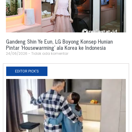
Gandeng Shin Ye Eun, LG Boyong Konsep Hunian
Pintar ‘Housewarming’ ala Korea ke Indonesia
24/06/2026
Tidak ada komentar
EDITOR PICK'S
N
R
0